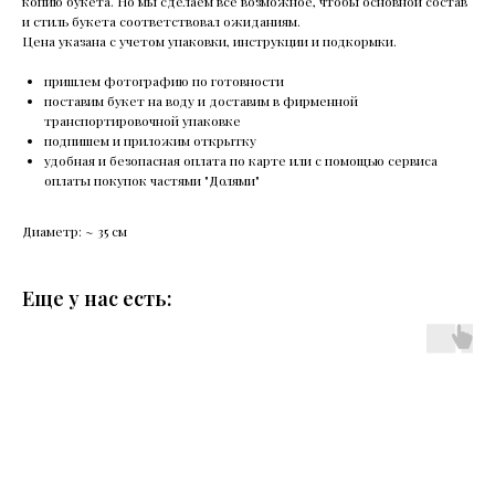
копию букета. Но мы сделаем все возможное, чтобы основной состав
и стиль букета соответствовал ожиданиям.
Цена указана с учетом упаковки, инструкции и подкормки.
пришлем фотографию по готовности
поставим букет на воду и доставим в фирменной
транспортировочной упаковке
подпишем и приложим открытку
удобная и безопасная оплата по карте или с помощью сервиса
оплаты покупок частями "Долями"
Диаметр: ~ 35 см
Еще у нас есть: