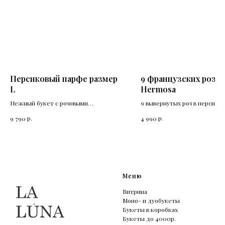
Персиковый парфе размер
9 французских роз
L
Hermosa
Нежный букет с розовыми
9 вывернутых роз в персико
французскими и перскиковыми
розовом цвете.
р.
р.
9 790
4 990
пионовидными розами.
Меню
Витрина
Моно- и дуобукеты
Букеты в коробках
Букеты до 4000р.