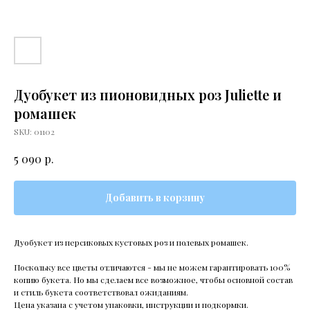
Дуобукет из пионовидных роз Juliette и
ромашек
SKU:
01102
р.
5 090
Добавить в корзину
Дуобукет из персиковых кустовых роз и полевых ромашек.
Поскольку все цветы отличаются - мы не можем гарантировать 100%
копию букета. Но мы сделаем все возможное, чтобы основной состав
и стиль букета соответствовал ожиданиям.
Цена указана с учетом упаковки, инструкции и подкормки.