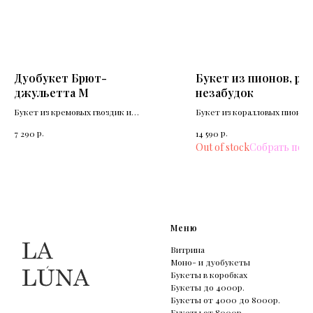
Дуобукет Брют-
Букет из пионов, роз
джульетта М
незабудок
Букет из кремовых гвоздик и
Букет из коралловых пионов,
кустовых пионовидных роз сорта
незабудок
р.
р.
7 290
14 590
Джульетта.
Out of stock
Меню
Витрина
Моно- и дуобукеты
Букеты в коробках
Букеты до 4000р.
Букеты от 4000 до 8000р.
Букеты от 8000р.