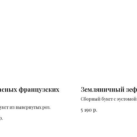
асных французских
Земляничный зе
Сборный букет с эустомой
франузскими и пионови
кет из вывернутых роз.
р.
5 190
розами.
р.