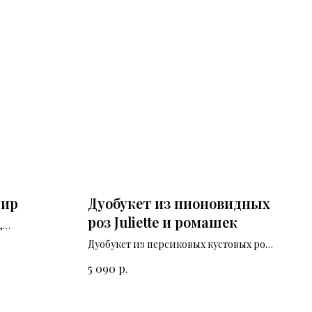
фир
Дуобукет из пионовидных
роз Juliette и ромашек
,
дными
Дуобукет из персиковых кустовых роз
и полевых ромашек.
р.
5 090