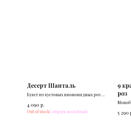
Десерт Шанталь
9 кр
роз
Букет из кустовых пионовидных роз в
кремовом цвете.
Монобу
р.
4 090
Out of stock
5 290