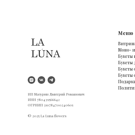
Меню
Витрин
Моно- и
Букеты 
Букеты 
Букеты 
Букеты 
Подарк
Полити
ИП Мазурин Дмитрий Романович
ИНН 780439566642
ОГРНИП 319784700240601
© 2025 La Luna flowers