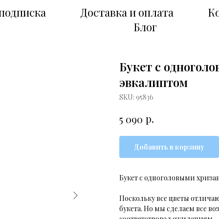
подписка
Доставка и оплата
К
Блог
Букет с одногол
эвкалиптом
SKU:
95836
р.
5 090
Добавить в корзину
Букет с одноголовыми хриза
Поскольку все цветы отлича
букета. Но мы сделаем все во
соответствовал ожиданиям.