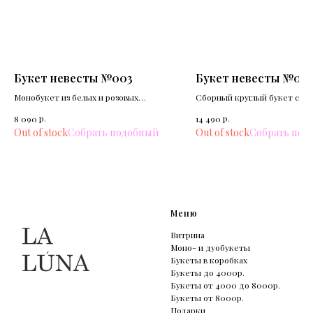
Букет невесты №003
Букет невесты №010
Монобукет из белых и розовых
Сборный круглый букет с к
пионов.
и пионовидными розами.
р.
р.
8 090
14 490
Out of stock
Out of stock
Меню
Витрина
Моно- и дуобукеты
Букеты в коробках
Букеты до 4000р.
Букеты от 4000 до 8000р.
Букеты от 8000р.
Подарки