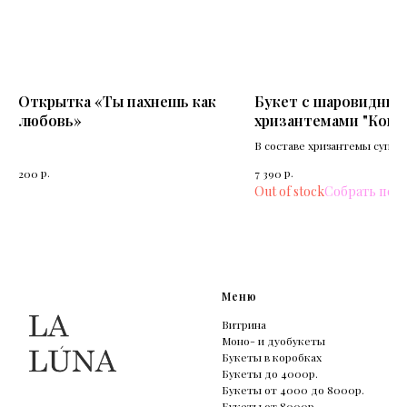
Открытка «Ты пахнешь как
Букет с шаровидны
любовь»
хризантемами "Кок
тарт"
В составе хризантемы суперб
кустовые пионовидные розы
р.
р.
200
7 390
кустовая хризантема и эвкал
Out of stock
Меню
Витрина
Моно- и дуобукеты
Букеты в коробках
Букеты до 4000р.
Букеты от 4000 до 8000р.
Букеты от 8000р.