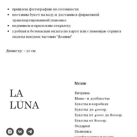
пришлем фотографию по готовности
поставим букет на воду и доставим в фирменной
транспортированной упаковке
подпишем и приложим открытку
удобная и безопасная оплата по карте или с помощью сервиса
оплаты покупок частями "Долями"
Диаметр: ~30 см
Меню
Витрина
Моно- и дуобукеты
Букеты в коробках
Букеты до 4000р.
Букеты от 4000 до 8000р.
Букеты от 8000р.
Подарки
Политика
конфиденциальности